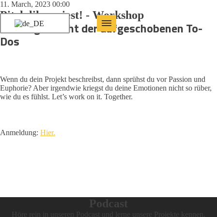
11. March, 2023 00:00
Pitch like priest! - Workshop
Die lange Nacht der aufgeschobenen To-
Dos
Wenn du dein Projekt beschreibst, dann sprühst du vor Passion und
Euphorie? Aber irgendwie kriegst du deine Emotionen nicht so rüber,
wie du es fühlst. Let’s work on it. Together.
Anmeldung:
Hier.
Podcast
Höre rein in unseren Podcast und lerne unsere Projekte kennen.