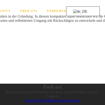
UNITY
ÜBER UNS
FÖRDERER
nders in der Gründung. In diesem kompakten Input beleuchten wir die 
ssten und reflektierten Umgang mit Rückschlägen zu entwickeln und di
Podcast
Höre rein in unseren Podcast und lerne unsere Projekte kennen.
Listen to
Spotify
Apple Music
Google Podcasts