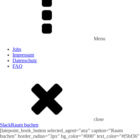
Menu
Jobs
Impressum
Datenschutz
FAQ
close
Slack
Raum buchen
[latepoint_book_button selected_agent="any" caption="Raum
buchen" border_radius="3px" bg_color="#000" text_color="#f5bf36"