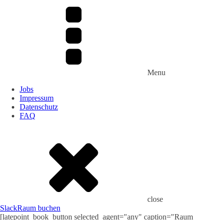
Menu
Jobs
Impressum
Datenschutz
FAQ
close
Slack
Raum buchen
[latepoint_book_button selected_agent="any" caption="Raum