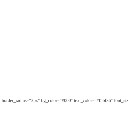
" border_radius="3px" bg_color="#000" text_color="#f5bf36" font_s