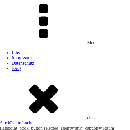
Menu
Jobs
Impressum
Datenschutz
FAQ
close
Slack
Raum buchen
[latepoint_book_button selected_agent="any" caption="Raum