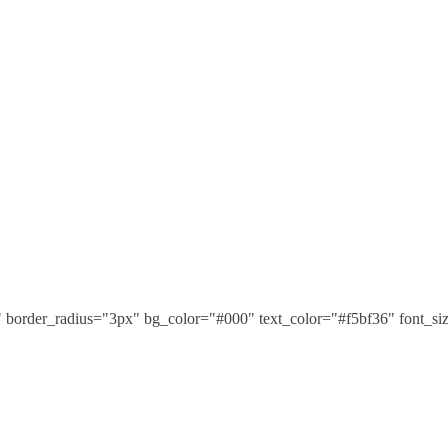
" border_radius="3px" bg_color="#000" text_color="#f5bf36" font_s