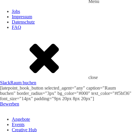
Menu
Jobs
Impressum
Datenschutz
FAQ
close
Slack
Raum buchen
[latepoint_book_button selected_agent="any" caption="Raum
buchen" border_radius="3px" bg_color="#000" text_color="#f5bf36"
font_size="14px" padding="9px 20px 8px 20px"]
Bewerben
Angebote
Events
Creative Hub