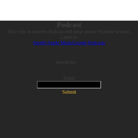
Podcast
Höre rein in unseren Podcast und lerne unsere Projekte kennen.
Listen to
Spotify
Apple Music
Google Podcasts
newsletter
Email
Submit