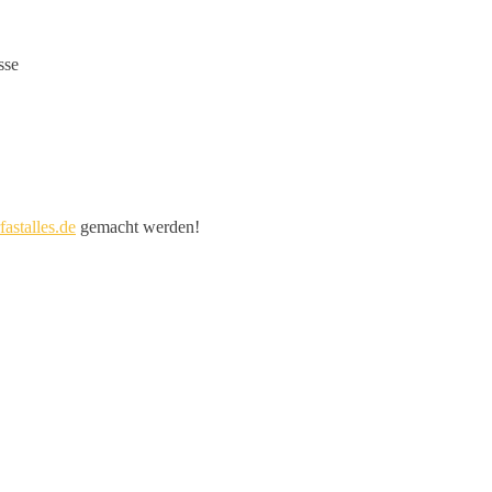
sse
astalles.de
gemacht werden!