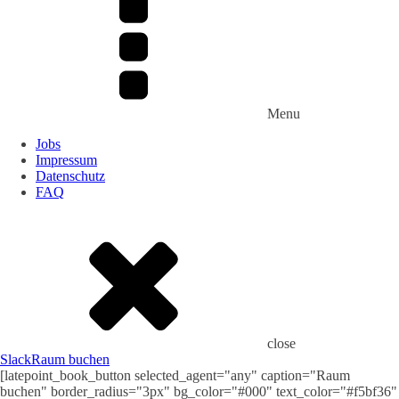
Menu
Jobs
Impressum
Datenschutz
FAQ
close
Slack
Raum buchen
[latepoint_book_button selected_agent="any" caption="Raum
buchen" border_radius="3px" bg_color="#000" text_color="#f5bf36"