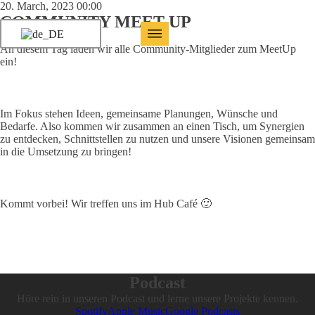
20. March, 2023 00:00
COMMUNITY MEET UP
An diesem Tag laden wir alle Community-Mitglieder zum MeetUp
ein!
Im Fokus stehen Ideen, gemeinsame Planungen, Wünsche und
Bedarfe. Also kommen wir zusammen an einen Tisch, um Synergien
zu entdecken, Schnittstellen zu nutzen und unsere Visionen gemeinsam
in die Umsetzung zu bringen!
Kommt vorbei! Wir treffen uns im Hub Café 🙂
Podcast
Höre rein in unseren Podcast und lerne unsere Projekte kennen.
Spotify
Apple Music
Google Podcasts