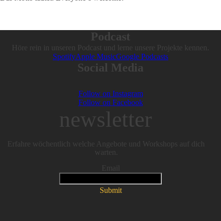
Podcast
Höre rein in unseren Podcast und lerne unsere Projekte kennen.
Spotify
Apple Music
Google Podcasts
Social Media
Follow on Instagram
Follow on Facebook
newsletter
Erfahre wöchentlich welche Angebote und Workshops auf dich
warten.
Email
Submit