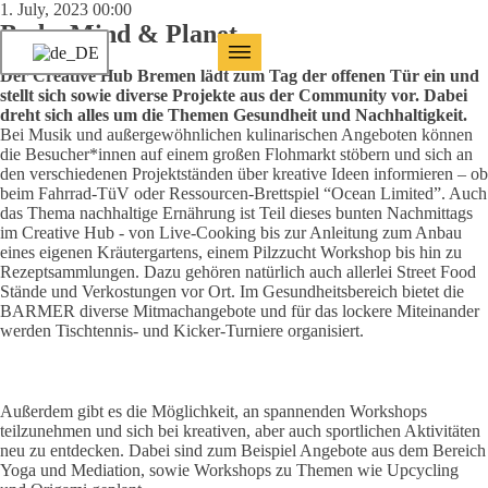
1. July, 2023 00:00
Body, Mind & Planet
Der Creative Hub Bremen lädt zum Tag der offenen Tür ein und
stellt sich sowie diverse Projekte aus der Community vor. Dabei
dreht sich alles um die Themen Gesundheit und Nachhaltigkeit.
Bei Musik und außergewöhnlichen kulinarischen Angeboten können
die Besucher*innen auf einem großen Flohmarkt stöbern und sich an
den verschiedenen Projektständen über kreative Ideen informieren – ob
beim Fahrrad-TüV oder Ressourcen-Brettspiel “Ocean Limited”. Auch
das Thema nachhaltige Ernährung ist Teil dieses bunten Nachmittags
im Creative Hub - von Live-Cooking bis zur Anleitung zum Anbau
eines eigenen Kräutergartens, einem Pilzzucht Workshop bis hin zu
Rezeptsammlungen. Dazu gehören natürlich auch allerlei Street Food
Stände und Verkostungen vor Ort. Im Gesundheitsbereich bietet die
BARMER diverse Mitmachangebote und für das lockere Miteinander
werden Tischtennis- und Kicker-Turniere organisiert.
Außerdem gibt es die Möglichkeit, an spannenden Workshops
teilzunehmen und sich bei kreativen, aber auch sportlichen Aktivitäten
neu zu entdecken. Dabei sind zum Beispiel Angebote aus dem Bereich
Yoga und Mediation, sowie Workshops zu Themen wie Upcycling