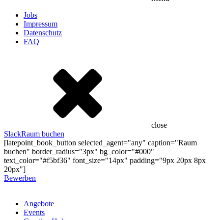
Jobs
Impressum
Datenschutz
FAQ
close
Slack
Raum buchen
[latepoint_book_button selected_agent="any" caption="Raum
buchen" border_radius="3px" bg_color="#000"
text_color="#f5bf36" font_size="14px" padding="9px 20px 8px
20px"]
Bewerben
Angebote
Events