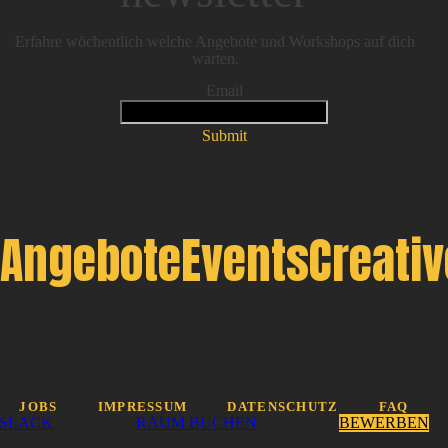
Erfahre wöchentlich welche Angebote und Workshops auf dich
warten.
Email
Submit
Angebote
Events
Creati
JOBS
IMPRESSUM
DATENSCHUTZ
FAQ
SLACK
RAUM BUCHEN
BEWERBEN