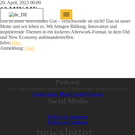
20. April, 2023 00:00
12 MIN.ME
Zeit ist unser wertvollstes Gut – verschwende sie nicht! Das ist unser
Motto und wir leben es. Wir bringen Bildung, Innovation und
inspirierende Themen in ein lockeres Afterwork-Format, in dem Old
und New Economy aufeinandertreffen.
Infos:
Hier.
Anmeldung:
Dort.
Podcast
Höre rein in unseren Podcast und lerne unsere Projekte kennen.
Spotify
Apple Music
Google Podcasts
Social Media
Follow on Instagram
Follow on Facebook
newsletter