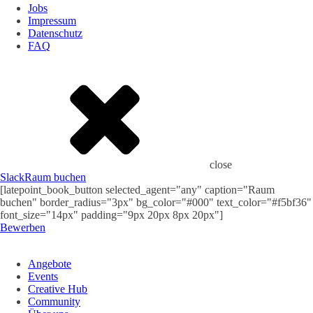
Jobs
Impressum
Datenschutz
FAQ
close
Slack
Raum buchen
[latepoint_book_button selected_agent="any" caption="Raum
buchen" border_radius="3px" bg_color="#000" text_color="#f5bf36"
font_size="14px" padding="9px 20px 8px 20px"]
Bewerben
Angebote
Events
Creative Hub
Community