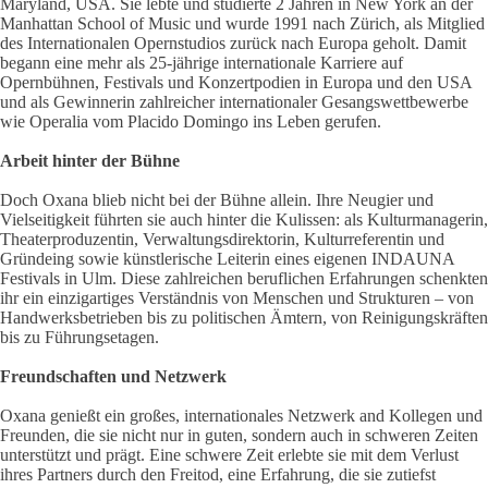
Maryland, USA. Sie lebte und studierte 2 Jahren in New York an der
Manhattan School of Music und wurde 1991 nach Zürich, als Mitglied
des Internationalen Opernstudios zurück nach Europa geholt. Damit
begann eine mehr als 25-jährige internationale Karriere auf
Opernbühnen, Festivals und Konzertpodien in Europa und den USA
und als Gewinnerin zahlreicher internationaler Gesangswettbewerbe
wie Operalia vom Placido Domingo ins Leben gerufen.
Arbeit hinter der Bühne
Doch Oxana blieb nicht bei der Bühne allein. Ihre Neugier und
Vielseitigkeit führten sie auch hinter die Kulissen: als Kulturmanagerin,
Theaterproduzentin, Verwaltungsdirektorin, Kulturreferentin und
Gründeing sowie künstlerische Leiterin eines eigenen INDAUNA
Festivals in Ulm. Diese zahlreichen beruflichen Erfahrungen schenkten
ihr ein einzigartiges Verständnis von Menschen und Strukturen – von
Handwerksbetrieben bis zu politischen Ämtern, von Reinigungskräften
bis zu Führungsetagen.
Freundschaften und Netzwerk
Oxana genießt ein großes, internationales Netzwerk and Kollegen und
Freunden, die sie nicht nur in guten, sondern auch in schweren Zeiten
unterstützt und prägt. Eine schwere Zeit erlebte sie mit dem Verlust
ihres Partners durch den Freitod, eine Erfahrung, die sie zutiefst