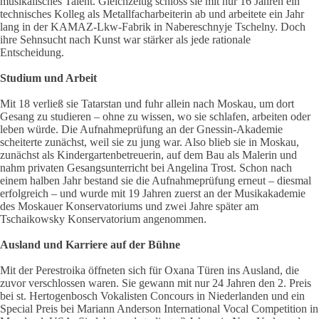
musikalisches Talent. Gleichzeitig schloss sie mit nur 16 Jahren ein
technisches Kolleg als Metallfacharbeiterin ab und arbeitete ein Jahr
lang in der KAMAZ-Lkw-Fabrik in Nabereschnyje Tschelny. Doch
ihre Sehnsucht nach Kunst war stärker als jede rationale
Entscheidung.
Studium und Arbeit
Mit 18 verließ sie Tatarstan und fuhr allein nach Moskau, um dort
Gesang zu studieren – ohne zu wissen, wo sie schlafen, arbeiten oder
leben würde. Die Aufnahmeprüfung an der Gnessin-Akademie
scheiterte zunächst, weil sie zu jung war. Also blieb sie in Moskau,
zunächst als Kindergartenbetreuerin, auf dem Bau als Malerin und
nahm privaten Gesangsunterricht bei Angelina Trost. Schon nach
einem halben Jahr bestand sie die Aufnahmeprüfung erneut – diesmal
erfolgreich – und wurde mit 19 Jahren zuerst an der Musikakademie
des Moskauer Konservatoriums und zwei Jahre später am
Tschaikowsky Konservatorium angenommen.
Ausland und Karriere auf der Bühne
Mit der Perestroika öffneten sich für Oxana Türen ins Ausland, die
zuvor verschlossen waren. Sie gewann mit nur 24 Jahren den 2. Preis
bei st. Hertogenbosch Vokalisten Concours in Niederlanden und ein
Special Preis bei Mariann Anderson International Vocal Competition in