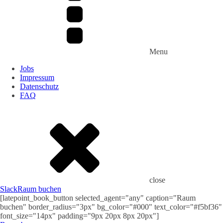
Menu
Jobs
Impressum
Datenschutz
FAQ
close
Slack
Raum buchen
[latepoint_book_button selected_agent="any" caption="Raum
buchen" border_radius="3px" bg_color="#000" text_color="#f5bf36"
font_size="14px" padding="9px 20px 8px 20px"]