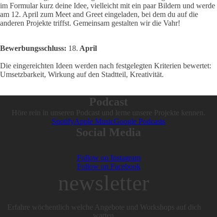
im Formular kurz deine Idee, vielleicht mit ein paar Bildern und werde
am 12. April zum Meet and Greet eingeladen, bei dem du auf die
anderen Projekte triffst. Gemeinsam gestalten wir die Vahr!
Bewerbungsschluss:
18.
April
Die eingereichten Ideen werden nach festgelegten Kriterien bewertet:
Umsetzbarkeit, Wirkung auf den Stadtteil, Kreativität.
Podcast
Höre rein in unseren Podcast und lerne unsere Projekte kennen.
Spotify
Apple Music
Google Podcasts
Social Media
Follow on Instagram
Follow on Facebook
newsletter
Erfahre wöchentlich welche Angebote und Workshops auf dich
warten.