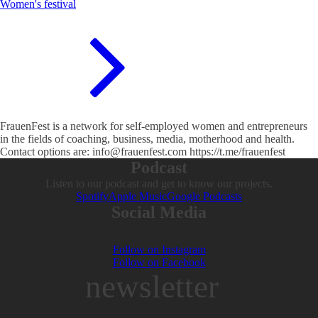
Women's festival
FrauenFest is a network for self-employed women and entrepreneurs
in the fields of coaching, business, media, motherhood and health.
Contact options are: info@frauenfest.com https://t.me/frauenfest
Podcast
Listen to our podcast and get to know our projects.
Spotify
Apple Music
Google Podcasts
Social Media
Follow on Instagram
Follow on Facebook
newsletter