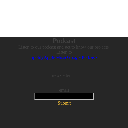
Podcast
Listen to our podcast and get to know our projects.
Listen to
Spotify
Apple Music
Google Podcasts
newsletter
email
Submit