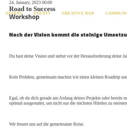
24. January, 2023 00:00
Road to Success
OFFERS
EVENTS
CREATIVE HUB
COMMUNI
Workshop
Nach der Vision kommt die steinige Umsetzu
Du hast deine Vision und stehst vor der Herausforderung deine J
Kein Problem, gemeinsam machen wir einen kleinen Roadtrip und st
Egal, ob du dich gerade am Anfang deines Projekts oder bereits m
optimal ausgestattet, um nicht nur die nächsten Hürden zu meiste
Wir freuen uns auf die gemeinsame Reise.