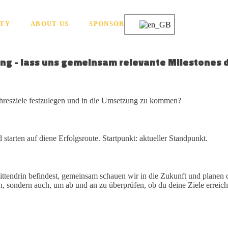
TY
ABOUT US
SPONSOR
ng - lass uns gemeinsam relevante Milestones d
ahresziele festzulegen und in die Umsetzung zu kommen?
arten auf diene Erfolgsroute. Startpunkt: aktueller Standpunkt.
ittendrin befindest, gemeinsam schauen wir in die Zukunft und planen d
rn, sondern auch, um ab und an zu überprüfen, ob du deine Ziele erreic