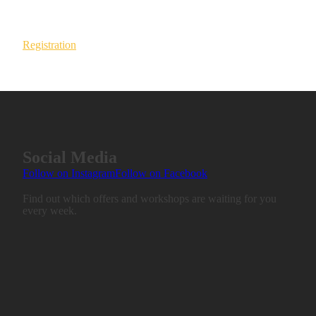
Registration
Social Media
Follow on Instagram
Follow on Facebook
Find out which offers and workshops are waiting for you
every week.