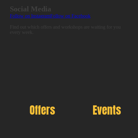
Social Media
Follow on Instagram
Follow on Facebook
Find out which offers and workshops are waiting for you
every week.
Offers
Events