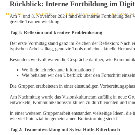
Rückblick: Interne Fortbildung im Digi
OFFERS
EVENTS
CREATIVE HUB
COMMUNI
Am 7. und 8. November 2024 fand eine interne Fortbildung des Vi
gezielte Teamentwicklung.
Tag 1: Reflexion und kreative Problemlösung
Der erste Vormittag stand ganz im Zeichen der Reflexion: Nach ei
typischen Arbeitsalltag, genutzte Tools und eine aktuelle Herausf
Besonders wertvoll waren die Gespräche darüber, wie Kommunika
Wo finde ich relevante Informationen?
Wie behalten wir den Überblick über den Fortschritt einzel
Die Gruppen erarbeiteten in einer einstündigen Vorbereitungsph
Am Nachmittag wurde das Visionskulturteam zufällig in neue Grup
entwickeln, Kommunikationsstrukturen zu durchleuchten und inn
In einer weiteren Gruppenarbeit entstanden vielseitige Ideen, die
wie viel Potenzial im gemeinsamen Brainstorming steckt.
Tag 2: Teamentwicklung mit Sylvia Hütte-Ritterbusch