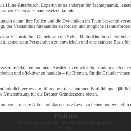
a Hütte-Ritterbusch, Expertin unter anderem für Teamdynamik, leitete
nsamen Zielen auseinandersetzen konnte.
Übungen daran, ihre Rollen und die Dynamiken im Team besser zu ver
t, das Verständnis füreinander zu fördern und mögliche Herausforder
 von Visionskultur. Gemeinsam mit Sylvia Hütte-Ritterbusch erarbeite
it, gemeinsam Perspektiven zu entwickeln und eine stärkere Basis für 
esse zu reflektieren und neue Ansätze zu entwickeln, sondern auch ei
arbeiten und effektiver zu handeln – für Bremen, für die Gründer*innen,
ontinuierlich verbessern, führen wir diese internen Fortbildungen jähr
e Unterstützung für die Bremer Gründerszene bieten.
 bereit, unsere Arbeit auf das nächste Level zu heben und weiterhin e
Podcast
Listen to our podcast and get to know our projects.
Listen to