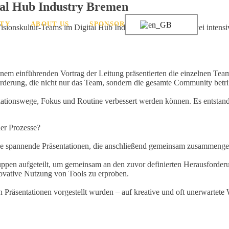
tal Hub Industry Bremen
TY
ABOUT US
SPONSOR
sionskultur-Teams im Digital Hub Industry Bremen statt. Zwei intensi
nem einführenden Vortrag der Leitung präsentierten die einzelnen Team
orderung, die nicht nur das Team, sondern die gesamte Community betrif
tionswege, Fokus und Routine verbessert werden können. Es entstand
ner Prozesse?
ase spannende Präsentationen, die anschließend gemeinsam zusammeng
pen aufgeteilt, um gemeinsam an den zuvor definierten Herausforderun
ovative Nutzung von Tools zu erproben.
 in Präsentationen vorgestellt wurden – auf kreative und oft unerwartete