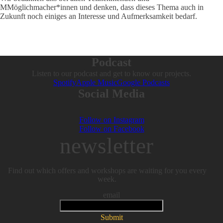
MMöglichmacher*innen und denken, dass dieses Thema auch in
Zukunft noch einiges an Interesse und Aufmerksamkeit bedarf.
Podcast
Listen to our podcast and get to know our projects.
Spotify
Apple Music
Google Podcasts
Social Media
Follow on Instagram
Follow on Facebook
newsletter
Find out which offers and workshops are waiting for you every
week.
email
Submit