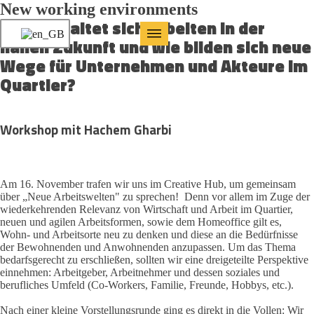
New working environments
Wie gestaltet sich Arbeiten in der
nahen Zukunft und wie bilden sich neue
Wege für Unternehmen und Akteure im
Quartier?
Workshop mit Hachem Gharbi
Am 16. November trafen wir uns im Creative Hub, um gemeinsam
über „Neue Arbeitswelten" zu sprechen! Denn vor allem im Zuge der
wiederkehrenden Relevanz von Wirtschaft und Arbeit im Quartier,
neuen und agilen Arbeitsformen, sowie dem Homeoffice gilt es,
Wohn- und Arbeitsorte neu zu denken und diese an die Bedürfnisse
der Bewohnenden und Anwohnenden anzupassen. Um das Thema
bedarfsgerecht zu erschließen, sollten wir eine dreigeteilte Perspektive
einnehmen: Arbeitgeber, Arbeitnehmer und dessen soziales und
berufliches Umfeld (Co-Workers, Familie, Freunde, Hobbys, etc.).
Nach einer kleine Vorstellungsrunde ging es direkt in die Vollen: Wir