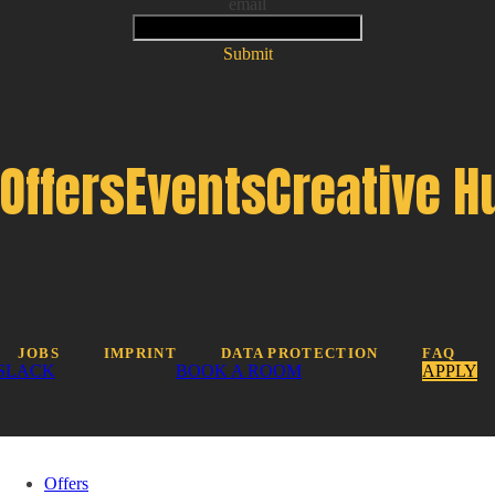
email
Submit
Offers
Events
Creative H
JOBS
IMPRINT
DATA PROTECTION
FAQ
SLACK
BOOK A ROOM
APPLY
Offers