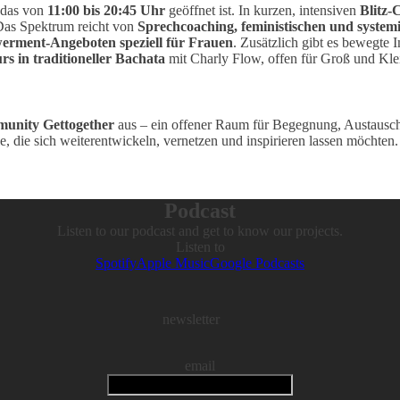
 das von
11:00 bis 20:45 Uhr
geöffnet ist. In kurzen, intensiven
Blitz-
Das Spektrum reicht von
Sprechcoaching, feministischen und system
rment-Angeboten speziell für Frauen
. Zusätzlich gibt es bewegte 
 in traditioneller Bachata
mit Charly Flow, offen für Groß und Kle
munity Gettogether
aus – ein offener Raum für Begegnung, Austausc
, die sich weiterentwickeln, vernetzen und inspirieren lassen möchten.
Podcast
Listen to our podcast and get to know our projects.
Listen to
Spotify
Apple Music
Google Podcasts
newsletter
email