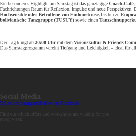
Ein besonderes Highlight am Samstag ist das ganztägige
Coach-Café
,
Fachrichtungen Raum für Reflexion, Impulse und neue Perspektiven. 
Hochsensible oder Betroffene von Endometriose
, bis hin zu
Empowe
bolivianische Tanzgruppe (TUSUY)
sowie einen
Tanzschnupperkurs
Der Tag klingt ab
20:00 Uhr
mit dem
Visionskultur & Friends Com
Das Samstagprogramm vereint Tiefgang und Leichtigkeit – ideal für alle
Social Media
Follow on Instagram
Follow on Facebook
Find out which offers and workshops are waiting for you
every week.