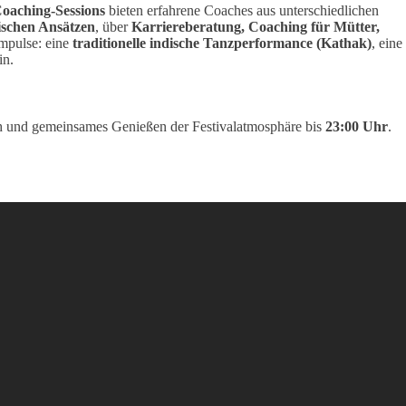
Coaching-Sessions
bieten erfahrene Coaches aus unterschiedlichen
ischen Ansätzen
, über
Karriereberatung, Coaching für Mütter,
Impulse: eine
traditionelle indische Tanzperformance (Kathak)
, eine
in.
h und gemeinsames Genießen der Festivalatmosphäre bis
23:00 Uhr
.