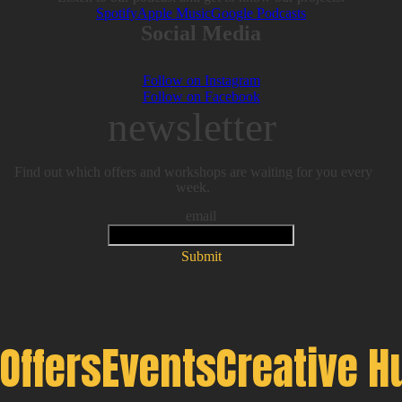
Spotify
Apple Music
Google Podcasts
Social Media
Follow on Instagram
Follow on Facebook
newsletter
Find out which offers and workshops are waiting for you every
week.
email
Submit
Offers
Events
Creative H